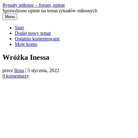
Przejdź
Rytuały miłosne – forum, opinie
do
Sprawdzone opinie na temat rytuałów miłosnych
treści
Menu
Start
Dodaj nowy temat
Ostatnio komentowane
Moje konto
Wróżka Inessa
przez
Ilona
|
5 stycznia, 2022
0 komentarzy