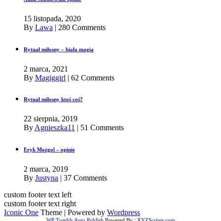
15 listopada, 2020
By
Lawa
|
280 Comments
Rytuał miłosny – biała magia
2 marca, 2021
By
Magiggirl
|
62 Comments
Rytuał miłosny ktoś coś?
22 sierpnia, 2019
By
Agnieszka11
|
51 Comments
Eryk Mozgol – opinie
2 marca, 2019
By
Justyna
|
37 Comments
custom footer text left
custom footer text right
Iconic One
Theme | Powered by
Wordpress
WP Tumblr Auto Publish
Powered By :
XYZScripts.com