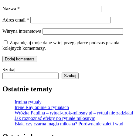
Nazwa
*
Adres email
*
Witryna internetowa
Zapamiętaj moje dane w tej przeglądarce podczas pisania
kolejnych komentarzy.
Szukaj
Szukaj
Ostatnie tematy
Irmina rytuały
Irene Ray opinie o rytuałach
Wróżka Paulina – rytual-urok-milosny.pl – rytuał nie zadziałał
Jak rozpoznać efekty po rytuale miłosnym
Biała czy czarna magia miłosna? Porównanie zalet i wad