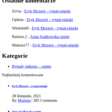
Ostatnie komentarze
Zevia
-
Eryk Mozgol – rytuał egipski
Opheta
-
Eryk Mozgol – rytuał egipski
WiolettaM
-
Eryk Mozgol – rytuał egipski
Bartosz.2
-
Anna Szalkowska opinie
Mateusz77
-
Eryk Mozgol – rytuał egipski
Kategorie
Rytuały miłosne – opinie
Najbardziej komentowane
Eryk Mozgol – rytuał egipski
28 listopada, 2021
By
Monisia
|
385 Comments
Anna Szalkowska opinie