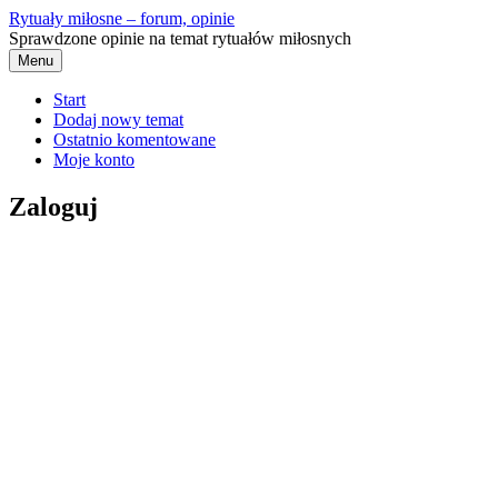
Przejdź
Rytuały miłosne – forum, opinie
do
Sprawdzone opinie na temat rytuałów miłosnych
treści
Menu
Start
Dodaj nowy temat
Ostatnio komentowane
Moje konto
Zaloguj