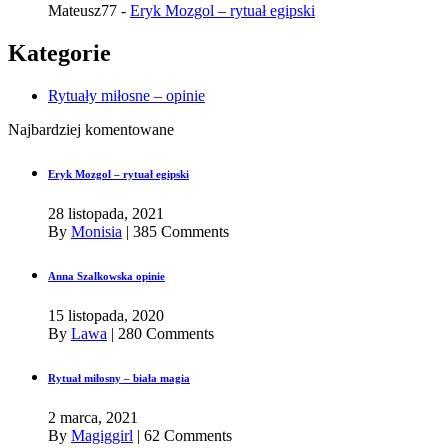
Mateusz77
-
Eryk Mozgol – rytuał egipski
Kategorie
Rytuały miłosne – opinie
Najbardziej komentowane
Eryk Mozgol – rytuał egipski
28 listopada, 2021
By
Monisia
|
385 Comments
Anna Szalkowska opinie
15 listopada, 2020
By
Lawa
|
280 Comments
Rytuał miłosny – biała magia
2 marca, 2021
By
Magiggirl
|
62 Comments