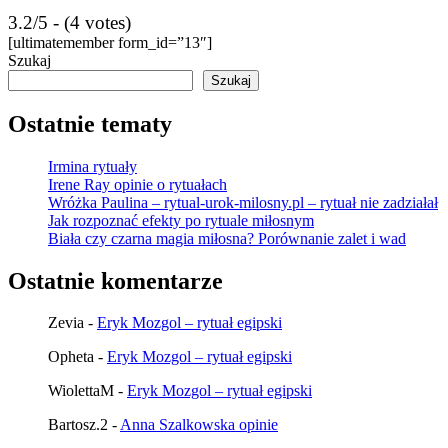
3.2/5 - (4 votes)
[ultimatemember form_id=”13″]
Szukaj
Szukaj
Ostatnie tematy
Irmina rytuały
Irene Ray opinie o rytuałach
Wróżka Paulina – rytual-urok-milosny.pl – rytuał nie zadziałał
Jak rozpoznać efekty po rytuale miłosnym
Biała czy czarna magia miłosna? Porównanie zalet i wad
Ostatnie komentarze
Zevia
-
Eryk Mozgol – rytuał egipski
Opheta
-
Eryk Mozgol – rytuał egipski
WiolettaM
-
Eryk Mozgol – rytuał egipski
Bartosz.2
-
Anna Szalkowska opinie