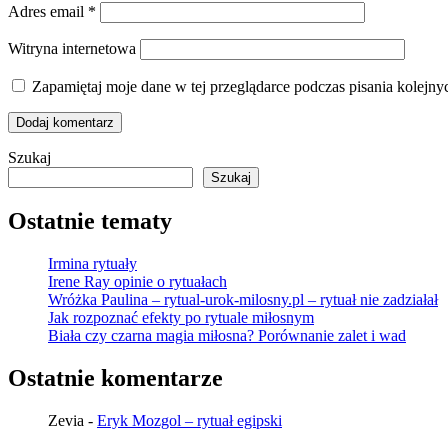
Adres email
*
Witryna internetowa
Zapamiętaj moje dane w tej przeglądarce podczas pisania kolejny
Szukaj
Szukaj
Ostatnie tematy
Irmina rytuały
Irene Ray opinie o rytuałach
Wróżka Paulina – rytual-urok-milosny.pl – rytuał nie zadziałał
Jak rozpoznać efekty po rytuale miłosnym
Biała czy czarna magia miłosna? Porównanie zalet i wad
Ostatnie komentarze
Zevia
-
Eryk Mozgol – rytuał egipski