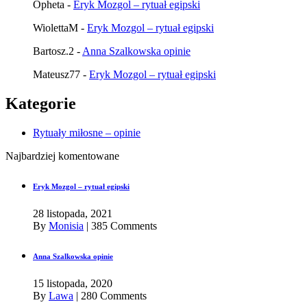
Opheta
-
Eryk Mozgol – rytuał egipski
WiolettaM
-
Eryk Mozgol – rytuał egipski
Bartosz.2
-
Anna Szalkowska opinie
Mateusz77
-
Eryk Mozgol – rytuał egipski
Kategorie
Rytuały miłosne – opinie
Najbardziej komentowane
Eryk Mozgol – rytuał egipski
28 listopada, 2021
By
Monisia
|
385 Comments
Anna Szalkowska opinie
15 listopada, 2020
By
Lawa
|
280 Comments