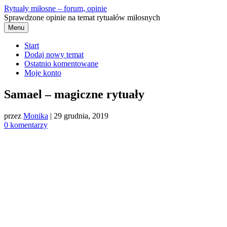
Przejdź
Rytuały miłosne – forum, opinie
do
Sprawdzone opinie na temat rytuałów miłosnych
treści
Menu
Start
Dodaj nowy temat
Ostatnio komentowane
Moje konto
Samael – magiczne rytuały
przez
Monika
|
29 grudnia, 2019
0 komentarzy