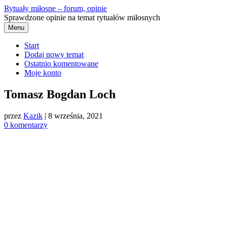
Przejdź
Rytuały miłosne – forum, opinie
do
Sprawdzone opinie na temat rytuałów miłosnych
treści
Menu
Start
Dodaj nowy temat
Ostatnio komentowane
Moje konto
Tomasz Bogdan Loch
przez
Kazik
|
8 września, 2021
0 komentarzy