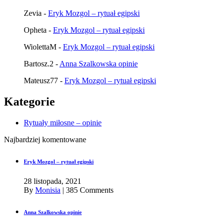
Zevia
-
Eryk Mozgol – rytuał egipski
Opheta
-
Eryk Mozgol – rytuał egipski
WiolettaM
-
Eryk Mozgol – rytuał egipski
Bartosz.2
-
Anna Szalkowska opinie
Mateusz77
-
Eryk Mozgol – rytuał egipski
Kategorie
Rytuały miłosne – opinie
Najbardziej komentowane
Eryk Mozgol – rytuał egipski
28 listopada, 2021
By
Monisia
|
385 Comments
Anna Szalkowska opinie