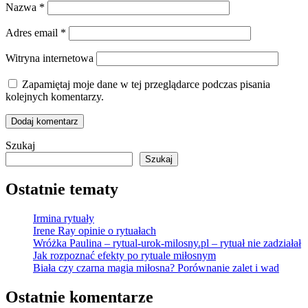
Nazwa
*
Adres email
*
Witryna internetowa
Zapamiętaj moje dane w tej przeglądarce podczas pisania
kolejnych komentarzy.
Szukaj
Szukaj
Ostatnie tematy
Irmina rytuały
Irene Ray opinie o rytuałach
Wróżka Paulina – rytual-urok-milosny.pl – rytuał nie zadziałał
Jak rozpoznać efekty po rytuale miłosnym
Biała czy czarna magia miłosna? Porównanie zalet i wad
Ostatnie komentarze