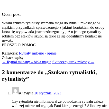
Oceń post
Witam szukam rytualisty szamana maga do rytuału miłosnego w
ciężkich przypadkach sprawdzonego z jakimś kontaktem do osoby
która się wypowiada jestem zdruzgotany już u jednego rytualisty
robiłem bez efektów skutki są takie że się oddalilismy kontakt się
urwał…
PROSZE O POMOC
Kategoria:
Rytuały miłosne - opinie
Zobacz wpisy
←
Rytuał miłosny – biała magia
Skuteczny urok miłosny
→
2 komentarze do „
Szukam rytualistki,
rytualisty
”
KnPayne
20 stycznia, 2023
Czy rytualista nie informował żę powodzenie rytuału zalezy
w duzej mierze od tego jak Pani kieruje energia? Albo czy nie