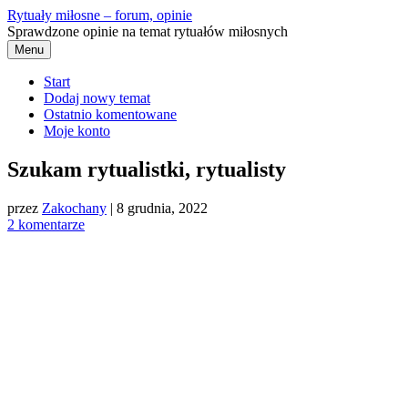
Przejdź
Rytuały miłosne – forum, opinie
do
Sprawdzone opinie na temat rytuałów miłosnych
treści
Menu
Start
Dodaj nowy temat
Ostatnio komentowane
Moje konto
Szukam rytualistki, rytualisty
przez
Zakochany
|
8 grudnia, 2022
2 komentarze