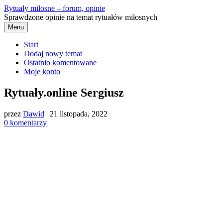
Przejdź
Rytuały miłosne – forum, opinie
do
Sprawdzone opinie na temat rytuałów miłosnych
treści
Menu
Start
Dodaj nowy temat
Ostatnio komentowane
Moje konto
Rytuały.online Sergiusz
przez
Dawid
|
21 listopada, 2022
0 komentarzy