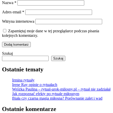
Nazwa
*
Adres email
*
Witryna internetowa
Zapamiętaj moje dane w tej przeglądarce podczas pisania
kolejnych komentarzy.
Szukaj
Szukaj
Ostatnie tematy
Irmina rytuały
Irene Ray opinie o rytuałach
Wróżka Paulina – rytual-urok-milosny.pl – rytuał nie zadziałał
Jak rozpoznać efekty po rytuale miłosnym
Biała czy czarna magia miłosna? Porównanie zalet i wad
Ostatnie komentarze