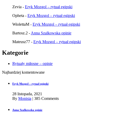
Zevia
-
Eryk Mozgol – rytuał egipski
Opheta
-
Eryk Mozgol – rytuał egipski
WiolettaM
-
Eryk Mozgol – rytuał egipski
Bartosz.2
-
Anna Szalkowska opinie
Mateusz77
-
Eryk Mozgol – rytuał egipski
Kategorie
Rytuały miłosne – opinie
Najbardziej komentowane
Eryk Mozgol – rytuał egipski
28 listopada, 2021
By
Monisia
|
385 Comments
Anna Szalkowska opinie