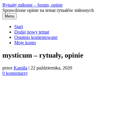
Przejdź
Rytuały miłosne – forum, opinie
do
Sprawdzone opinie na temat rytuałów miłosnych
treści
Menu
Start
Dodaj nowy temat
Ostatnio komentowane
Moje konto
mysticum – rytuały, opinie
przez
Kamila
|
22 października, 2020
0 komentarzy