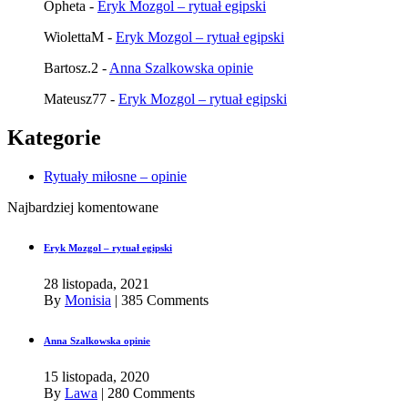
Opheta
-
Eryk Mozgol – rytuał egipski
WiolettaM
-
Eryk Mozgol – rytuał egipski
Bartosz.2
-
Anna Szalkowska opinie
Mateusz77
-
Eryk Mozgol – rytuał egipski
Kategorie
Rytuały miłosne – opinie
Najbardziej komentowane
Eryk Mozgol – rytuał egipski
28 listopada, 2021
By
Monisia
|
385 Comments
Anna Szalkowska opinie
15 listopada, 2020
By
Lawa
|
280 Comments