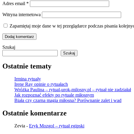
Adres email
*
Witryna internetowa
Zapamiętaj moje dane w tej przeglądarce podczas pisania kolejny
Szukaj
Szukaj
Ostatnie tematy
Irmina rytuały
Irene Ray opinie o rytuałach
Wróżka Paulina – rytual-urok-milosny.pl – rytuał nie zadziałał
Jak rozpoznać efekty po rytuale miłosnym
Biała czy czarna magia miłosna? Porównanie zalet i wad
Ostatnie komentarze
Zevia
-
Eryk Mozgol – rytuał egipski