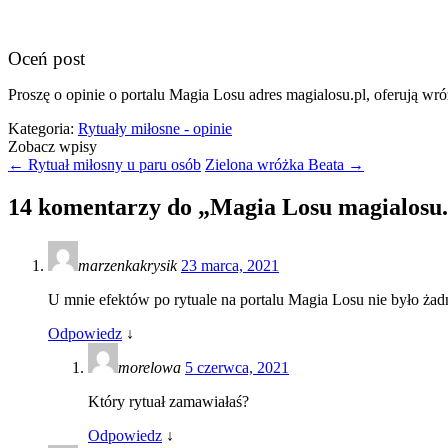
Oceń post
Proszę o opinie o portalu Magia Losu adres magialosu.pl, oferują wró
Kategoria:
Rytuały miłosne - opinie
Zobacz wpisy
←
Rytuał miłosny u paru osób
Zielona wróżka Beata
→
14 komentarzy do „
Magia Losu magialosu.
marzenkakrysik
23 marca, 2021
U mnie efektów po rytuale na portalu Magia Losu nie było ża
Odpowiedz
↓
morelowa
5 czerwca, 2021
Który rytuał zamawiałaś?
Odpowiedz
↓