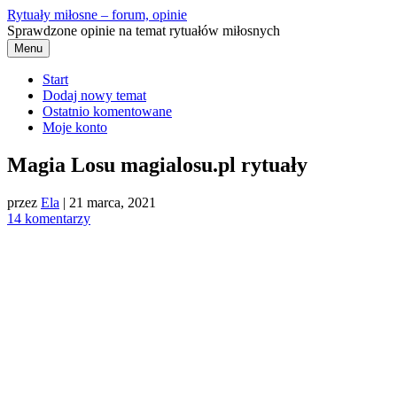
Przejdź
Rytuały miłosne – forum, opinie
do
Sprawdzone opinie na temat rytuałów miłosnych
treści
Menu
Start
Dodaj nowy temat
Ostatnio komentowane
Moje konto
Magia Losu magialosu.pl rytuały
przez
Ela
|
21 marca, 2021
14 komentarzy