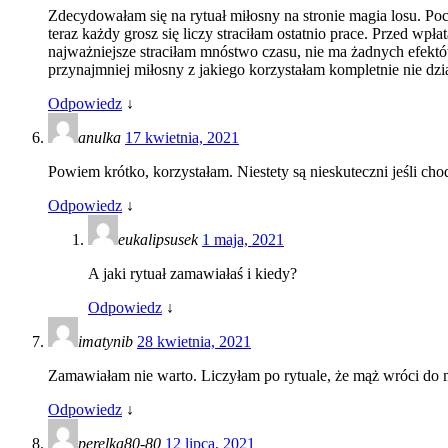
Zdecydowałam się na rytuał miłosny na stronie magia losu. Poc
teraz każdy grosz się liczy straciłam ostatnio prace. Przed wp
najważniejsze straciłam mnóstwo czasu, nie ma żadnych efektów
przynajmniej miłosny z jakiego korzystałam kompletnie nie dział
Odpowiedz
↓
anulka
17 kwietnia, 2021
Powiem krótko, korzystałam. Niestety są nieskuteczni jeśli chod
Odpowiedz
↓
eukalipsusek
1 maja, 2021
A jaki rytuał zamawiałaś i kiedy?
Odpowiedz
↓
imatynib
28 kwietnia, 2021
Zamawiałam nie warto. Liczyłam po rytuale, że mąż wróci do 
Odpowiedz
↓
perelka80-80
12 lipca, 2021