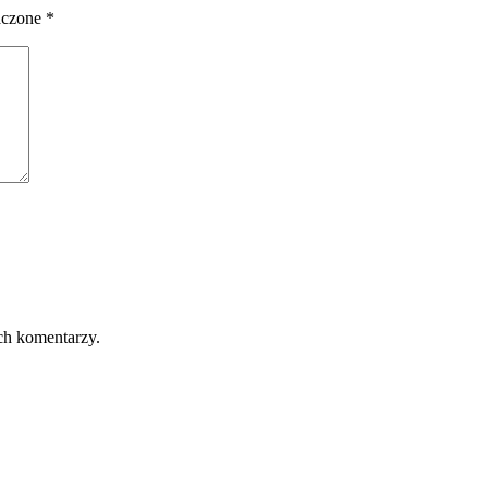
aczone
*
ch komentarzy.