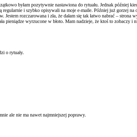
zątkowo byłam pozytywnie nastawiona do rytuału. Jednak później kiedy
łatą regularnie i szybko opisywali na moje e-maile. Później już gorzej 
. Jestem rozczarowana i zła, że dałam się tak łatwo nabrać – strona 
a pieniądze wyrzucone w błoto. Mam nadzieje, że ktoś to zobaczy i nie 
zi o rytuały.
mnie ale nie ma nawet najmniejszej poprawy.