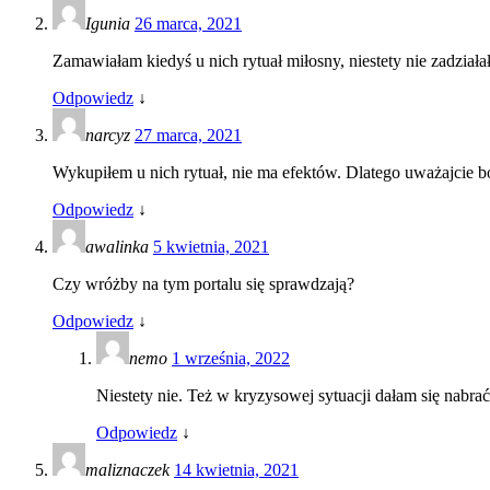
Igunia
26 marca, 2021
Zamawiałam kiedyś u nich rytuał miłosny, niestety nie zadział
Odpowiedz
↓
narcyz
27 marca, 2021
Wykupiłem u nich rytuał, nie ma efektów. Dlatego uważajcie bo 
Odpowiedz
↓
awalinka
5 kwietnia, 2021
Czy wróżby na tym portalu się sprawdzają?
Odpowiedz
↓
nemo
1 września, 2022
Niestety nie. Też w kryzysowej sytuacji dałam się nabrać 
Odpowiedz
↓
maliznaczek
14 kwietnia, 2021