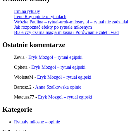
Irmina rytuały
Irene Ray opinie o rytuałach
Wróżka Paulina – rytual-urok-milosny.pl – rytuał nie zadziałał
Jak rozpoznać efekty po rytuale miłosnym
Biała czy czarna magia miłosna? Porównanie zalet i wad
Ostatnie komentarze
Zevia
-
Eryk Mozgol – rytuał egipski
Opheta
-
Eryk Mozgol – rytuał egipski
WiolettaM
-
Eryk Mozgol – rytuał egipski
Bartosz.2
-
Anna Szalkowska opinie
Mateusz77
-
Eryk Mozgol – rytuał egipski
Kategorie
Rytuały miłosne – opinie