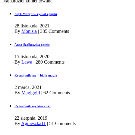
Najbardziej komentowane
Eryk Mozgol – rytuał egipski
28 listopada, 2021
By
Monisia
|
385 Comments
Anna Szalkowska opinie
15 listopada, 2020
By
Lawa
|
280 Comments
Rytuał miłosny – biała magia
2 marca, 2021
By
Magiggirl
|
62 Comments
Rytuał miłosny ktoś coś?
22 sierpnia, 2019
By
Agnieszka11
|
51 Comments