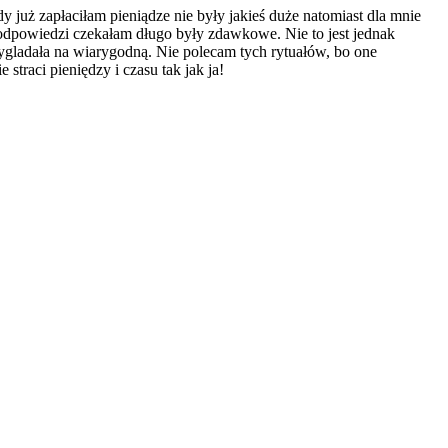
 już zapłaciłam pieniądze nie były jakieś duże natomiast dla mnie
na odpowiedzi czekałam długo były zdawkowe. Nie to jest jednak
wygladała na wiarygodną. Nie polecam tych rytuałów, bo one
straci pieniędzy i czasu tak jak ja!